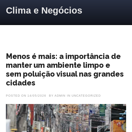
Skip to content
Clima e Negócios
Menos é mais: a importância de
manter um ambiente limpo e
sem poluição visual nas grandes
cidades
POSTED ON
14/05/2026
BY
ADMIN
IN
UNCATEGORIZED