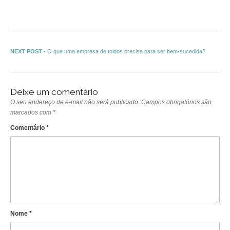
Navegação de Post
Next post:
NEXT POST -
O que uma empresa de toldos precisa para ser bem-sucedida?
Deixe um comentário
O seu endereço de e-mail não será publicado.
Campos obrigatórios são
marcados com
*
Comentário
*
Nome
*