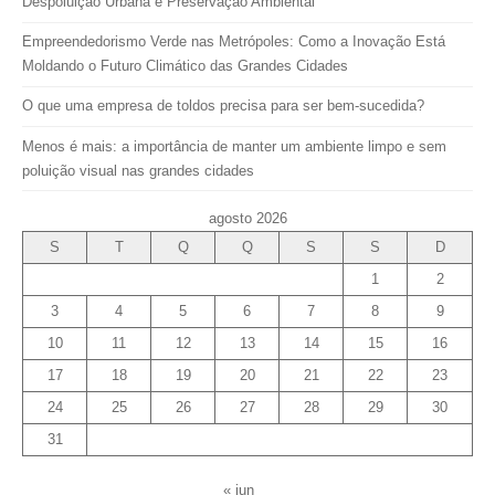
Despoluição Urbana e Preservação Ambiental
Empreendedorismo Verde nas Metrópoles: Como a Inovação Está
Moldando o Futuro Climático das Grandes Cidades
O que uma empresa de toldos precisa para ser bem-sucedida?
Menos é mais: a importância de manter um ambiente limpo e sem
poluição visual nas grandes cidades
agosto 2026
S
T
Q
Q
S
S
D
1
2
3
4
5
6
7
8
9
10
11
12
13
14
15
16
17
18
19
20
21
22
23
24
25
26
27
28
29
30
31
« jun